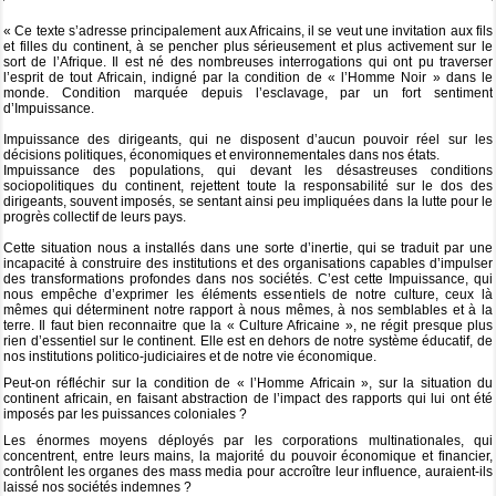
« Ce texte s’adresse principalement aux Africains, il se veut une invitation aux fils
Projets et activités
et filles du continent, à se pencher plus sérieusement et plus activement sur le
sort de l’Afrique. Il est né des nombreuses interrogations qui ont pu traverser
Librairie
l’esprit de tout Africain, indigné par la condition de « l’Homme Noir » dans le
monde. Condition marquée depuis l’esclavage, par un fort sentiment
d’Impuissance.
Vidéos
Impuissance des dirigeants, qui ne disposent d’aucun pouvoir réel sur les
Partenaires
▼
décisions politiques, économiques et environnementales dans nos états.
Impuissance des populations, qui devant les désastreuses conditions
sociopolitiques du continent, rejettent toute la responsabilité sur le dos des
Contact
dirigeants, souvent imposés, se sentant ainsi peu impliquées dans la lutte pour le
progrès collectif de leurs pays.
Cette situation nous a installés dans une sorte d’inertie, qui se traduit par une
incapacité à construire des institutions et des organisations capables d’impulser
des transformations profondes dans nos sociétés. C’est cette Impuissance, qui
nous empêche d’exprimer les éléments essentiels de notre culture, ceux là
mêmes qui déterminent notre rapport à nous mêmes, à nos semblables et à la
terre. Il faut bien reconnaitre que la « Culture Africaine », ne régit presque plus
rien d’essentiel sur le continent. Elle est en dehors de notre système éducatif, de
nos institutions politico-judiciaires et de notre vie économique.
Peut-on réfléchir sur la condition de « l’Homme Africain », sur la situation du
continent africain, en faisant abstraction de l’impact des rapports qui lui ont été
imposés par les puissances coloniales ?
Les énormes moyens déployés par les corporations multinationales, qui
concentrent, entre leurs mains, la majorité du pouvoir économique et financier,
contrôlent les organes des mass media pour accroître leur influence, auraient-ils
laissé nos sociétés indemnes ?