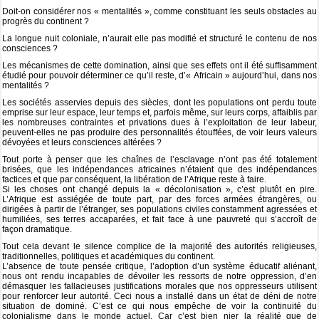
Doit-on considérer nos « mentalités », comme constituant les seuls obstacles au
progrès du continent ?
La longue nuit coloniale, n’aurait elle pas modifié et structuré le contenu de nos
consciences ?
Les mécanismes de cette domination, ainsi que ses effets ont il été suffisamment
étudié pour pouvoir déterminer ce qu’il reste, d’« Africain » aujourd’hui, dans nos
mentalités ?
Les sociétés asservies depuis des siècles, dont les populations ont perdu toute
emprise sur leur espace, leur temps et, parfois même, sur leurs corps, affaiblis par
les nombreuses contraintes et privations dues à l’exploitation de leur labeur,
peuvent-elles ne pas produire des personnalités étouffées, de voir leurs valeurs
dévoyées et leurs consciences altérées ?
Tout porte à penser que les chaînes de l’esclavage n’ont pas été totalement
brisées, que les indépendances africaines n’étaient que des indépendances
factices et que par conséquent, la libération de l’Afrique reste à faire.
Si les choses ont changé depuis la « décolonisation », c’est plutôt en pire.
L’Afrique est assiégée de toute part, par des forces armées étrangères, ou
dirigées à partir de l’étranger, ses populations civiles constamment agressées et
humiliées, ses terres accaparées, et fait face à une pauvreté qui s’accroît de
façon dramatique.
Tout cela devant le silence complice de la majorité des autorités religieuses,
traditionnelles, politiques et académiques du continent.
L’absence de toute pensée critique, l’adoption d’un système éducatif aliénant,
nous ont rendu incapables de dévoiler les ressorts de notre oppression, d’en
démasquer les fallacieuses justifications morales que nos oppresseurs utilisent
pour renforcer leur autorité. Ceci nous a installé dans un état de déni de notre
situation de dominé. C’est ce qui nous empêche de voir la continuité du
colonialisme dans le monde actuel. Car c’est bien nier la réalité que de