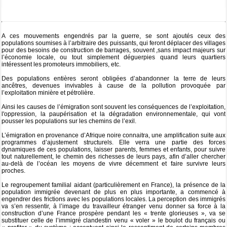
Projets et activités
Librairie
A ces mouvements engendrés par la guerre, se sont ajoutés ceux des
populations soumises à l’arbitraire des puissants, qui feront déplacer des villages
pour des besoins de construction de barrages, souvent ,sans impact majeurs sur
Vidéos
l’économie locale, ou tout simplement déguerpies quand leurs quartiers
intéressent les promoteurs immobiliers, etc.
Partenaires
▼
Des populations entières seront obligées d’abandonner la terre de leurs
ancêtres, devenues invivables à cause de la pollution provoquée par
Contact
l’exploitation minière et pétrolière.
Ainsi les causes de l’émigration sont souvent les conséquences de l’exploitation,
l'oppression, la paupérisation et la dégradation environnementale, qui vont
pousser les populations sur les chemins de l’exil.
L’émigration en provenance d’Afrique noire connaitra, une amplification suite aux
programmes d’ajustement structurels. Elle verra une partie des forces
dynamiques de ces populations, laisser parents, femmes et enfants, pour suivre
tout naturellement, le chemin des richesses de leurs pays, afin d’aller chercher
au-delà de l’océan les moyens de vivre décemment et faire survivre leurs
proches.
Le regroupement familial aidant (particulièrement en France), la présence de la
population immigrée devenant de plus en plus importante, a commencé à
engendrer des frictions avec les populations locales. La perception des immigrés
va s’en ressentir, à l’image du travailleur étranger venu donner sa force à la
construction d’une France prospère pendant les « trente glorieuses », va se
substituer celle de l’immigré clandestin venu « voler » le boulot du français ou