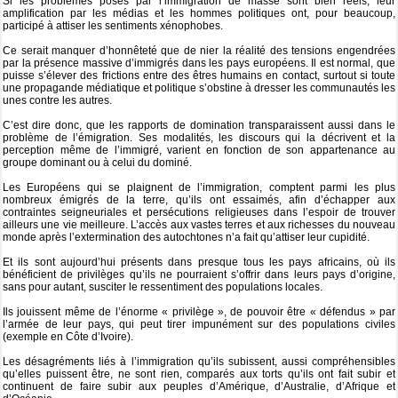
Si les problèmes posés par l’immigration de masse sont bien réels, leur
amplification par les médias et les hommes politiques ont, pour beaucoup,
participé à attiser les sentiments xénophobes.
Ce serait manquer d’honnêteté que de nier la réalité des tensions engendrées
par la présence massive d’immigrés dans les pays européens. Il est normal, que
puisse s’élever des frictions entre des êtres humains en contact, surtout si toute
une propagande médiatique et politique s’obstine à dresser les communautés les
unes contre les autres.
C’est dire donc, que les rapports de domination transparaissent aussi dans le
problème de l’émigration. Ses modalités, les discours qui la décrivent et la
perception même de l’immigré, varient en fonction de son appartenance au
groupe dominant ou à celui du dominé.
Les Européens qui se plaignent de l’immigration, comptent parmi les plus
nombreux émigrés de la terre, qu’ils ont essaimés, afin d’échapper aux
contraintes seigneuriales et persécutions religieuses dans l’espoir de trouver
ailleurs une vie meilleure. L’accès aux vastes terres et aux richesses du nouveau
monde après l’extermination des autochtones n’a fait qu’attiser leur cupidité.
Et ils sont aujourd’hui présents dans presque tous les pays africains, où ils
bénéficient de privilèges qu’ils ne pourraient s’offrir dans leurs pays d’origine,
sans pour autant, susciter le ressentiment des populations locales.
Ils jouissent même de l’énorme « privilège », de pouvoir être « défendus » par
l’armée de leur pays, qui peut tirer impunément sur des populations civiles
(exemple en Côte d’Ivoire).
Les désagréments liés à l’immigration qu’ils subissent, aussi compréhensibles
qu’elles puissent être, ne sont rien, comparés aux torts qu’ils ont fait subir et
continuent de faire subir aux peuples d’Amérique, d’Australie, d’Afrique et