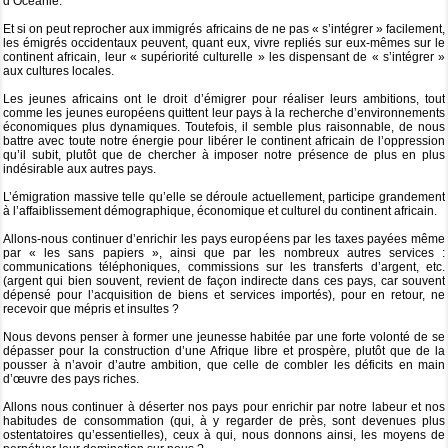
d’Océanie.
Et si on peut reprocher aux immigrés africains de ne pas « s’intégrer » facilement,
les émigrés occidentaux peuvent, quant eux, vivre repliés sur eux-mêmes sur le
continent africain, leur « supériorité culturelle » les dispensant de « s’intégrer »
aux cultures locales.
Les jeunes africains ont le droit d’émigrer pour réaliser leurs ambitions, tout
comme les jeunes européens quittent leur pays à la recherche d’environnements
économiques plus dynamiques. Toutefois, il semble plus raisonnable, de nous
battre avec toute notre énergie pour libérer le continent africain de l’oppression
qu’il subit, plutôt que de chercher à imposer notre présence de plus en plus
indésirable aux autres pays.
L’émigration massive telle qu’elle se déroule actuellement, participe grandement
à l’affaiblissement démographique, économique et culturel du continent africain.
Allons-nous continuer d’enrichir les pays européens par les taxes payées même
par « les sans papiers », ainsi que par les nombreux autres services :
communications téléphoniques, commissions sur les transferts d’argent, etc.
(argent qui bien souvent, revient de façon indirecte dans ces pays, car souvent
dépensé pour l’acquisition de biens et services importés), pour en retour, ne
recevoir que mépris et insultes ?
Nous devons penser à former une jeunesse habitée par une forte volonté de se
dépasser pour la construction d’une Afrique libre et prospère, plutôt que de la
pousser à n’avoir d’autre ambition, que celle de combler les déficits en main
d’œuvre des pays riches.
Allons nous continuer à déserter nos pays pour enrichir par notre labeur et nos
habitudes de consommation (qui, à y regarder de près, sont devenues plus
ostentatoires qu’essentielles), ceux à qui, nous donnons ainsi, les moyens de