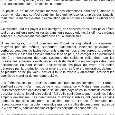
« profiter » du système ; accentuant ainsi le ressentiment de certains membres
des couches populaires envers les étrangers.
La politique de délocalisation massive des entreprises françaises, montre si
besoin en était, que ce n’est point l’immigré qui menace les emplois des français,
mais bien le même système d’exploitation qui a poussé ce dernier à quitter son
pays.
Ce système, qui fait payer à ces immigrés, des services dans leurs pays hôtes,
tout en aidant leurs proches restés dans leurs pays d’origine, à s’offrir ces mêmes
services, auprès des mêmes entreprises ou à leurs filiales.
Si les immigrés, qui font constamment l’objet de stigmatisations amplement
relayées par les médias, supportent patiemment, violences physiques et
verbales, contrôles de faciès récurrents dans les rues et les aéroports, gardes à
vue abusifs, c’est pour essayer tant que faire se peut, de corriger les dysfonctions
liés à la destruction de leurs systèmes de solidarité millénaires, par les
incessantes agressions militaires et les déstabilisations économiques des pays
occidentaux. Pourtant, certains politiciens de ces pays, qui vivent des rentes
générées par la production de la misère dans les foyers d’émigration, daignent
se plaindre de ne pouvoir « accueillir toute la misère » du monde, accusant les
spoliés de « profiter de leur générosité ».
Les éléments les plus instruits parmi les populations immigrés, en Europe,
souffrent souvent d’un manque de « reconnaissance ». Malgré leurs études et
leurs compétences acquises sur le sol de leurs pays hôtes, la mentalité coloniale
persistante dans l’imaginaire collectif, fait qu’ils sont généralement confinés à des
emplois dévalorisés. Les nombreuses frustrations subies ont poussé certains
membres de cette diaspora, particulièrement en France, à formuler des
revendications visant à obtenir une plus grande visibilité de personnes, issues de
la « diversité », dans les médias et sphères politique et économiques.