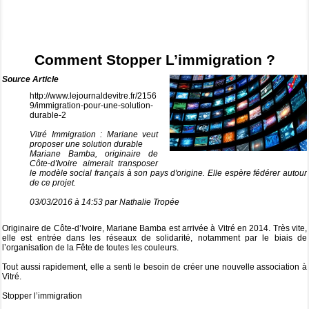
Projets et activités
Librairie
Comment Stopper L’immigration ?
Vidéos
Source Article
Partenaires
▼
http://www.lejournaldevitre.fr/2156
9/immigration-pour-une-solution-
durable-2
Contact
Vitré Immigration : Mariane veut
proposer une solution durable
Mariane Bamba, originaire de
Côte-d'Ivoire aimerait transposer
le modèle social français à son pays d'origine. Elle espère fédérer autour
de ce projet.
03/03/2016 à 14:53 par Nathalie Tropée
Originaire de Côte-d’Ivoire, Mariane Bamba est arrivée à Vitré en 2014. Très vite,
elle est entrée dans les réseaux de solidarité, notamment par le biais de
l’organisation de la Fête de toutes les couleurs.
Tout aussi rapidement, elle a senti le besoin de créer une nouvelle association à
Vitré.
Stopper l’immigration