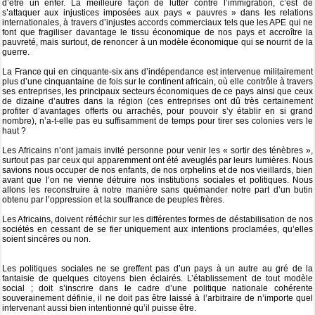
d’être un enfer. La meilleure façon de lutter contre l’immigration, c’est de
s’attaquer aux injustices imposées aux pays « pauvres » dans les relations
internationales, à travers d’injustes accords commerciaux tels que les APE qui ne
font que fragiliser davantage le tissu économique de nos pays et accroître la
pauvreté, mais surtout, de renoncer à un modèle économique qui se nourrit de la
guerre.
La France qui en cinquante-six ans d’indépendance est intervenue militairement
plus d’une cinquantaine de fois sur le continent africain, où elle contrôle à travers
ses entreprises, les principaux secteurs économiques de ce pays ainsi que ceux
de dizaine d’autres dans la région (ces entreprises ont dû très certainement
profiter d’avantages offerts ou arrachés, pour pouvoir s’y établir en si grand
nombre), n’a-t-elle pas eu suffisamment de temps pour tirer ses colonies vers le
haut ?
Les Africains n’ont jamais invité personne pour venir les « sortir des ténèbres »,
surtout pas par ceux qui apparemment ont été aveuglés par leurs lumières. Nous
savions nous occuper de nos enfants, de nos orphelins et de nos vieillards, bien
avant que l’on ne vienne détruire nos institutions sociales et politiques. Nous
allons les reconstruire à notre manière sans quémander notre part d’un butin
obtenu par l’oppression et la souffrance de peuples frères.
Les Africains, doivent réfléchir sur les différentes formes de déstabilisation de nos
sociétés en cessant de se fier uniquement aux intentions proclamées, qu’elles
soient sincères ou non.
Les politiques sociales ne se greffent pas d’un pays à un autre au gré de la
fantaisie de quelques citoyens bien éclairés. L’établissement de tout modèle
social ; doit s’inscrire dans le cadre d’une politique nationale cohérente
souverainement définie, il ne doit pas être laissé à l’arbitraire de n’importe quel
intervenant aussi bien intentionné qu’il puisse être.