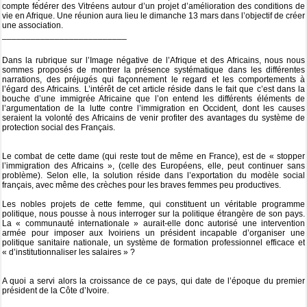
compte fédérer des Vitréens autour d’un projet d’amélioration des conditions de
vie en Afrique. Une réunion aura lieu le dimanche 13 mars dans l’objectif de créer
une association.
__________________________
Dans la rubrique sur l’Image négative de l’Afrique et des Africains, nous nous
sommes proposés de montrer la présence systématique dans les différentes
narrations, des préjugés qui façonnement le regard et les comportements à
l’égard des Africains. L’intérêt de cet article réside dans le fait que c’est dans la
bouche d’une immigrée Africaine que l’on entend les différents éléments de
l’argumentation de la lutte contre l’immigration en Occident, dont les causes
seraient la volonté des Africains de venir profiter des avantages du système de
protection social des Français.
Le combat de cette dame (qui reste tout de même en France), est de « stopper
l’immigration des Africains », (celle des Européens, elle, peut continuer sans
problème). Selon elle, la solution réside dans l’exportation du modèle social
français, avec même des crèches pour les braves femmes peu productives.
Les nobles projets de cette femme, qui constituent un véritable programme
politique, nous pousse à nous interroger sur la politique étrangère de son pays.
La « communauté internationale » aurait-elle donc autorisé une intervention
armée pour imposer aux Ivoiriens un président incapable d’organiser une
politique sanitaire nationale, un système de formation professionnel efficace et
« d’institutionnaliser les salaires » ?
A quoi a servi alors la croissance de ce pays, qui date de l’époque du premier
président de la Côte d’Ivoire.