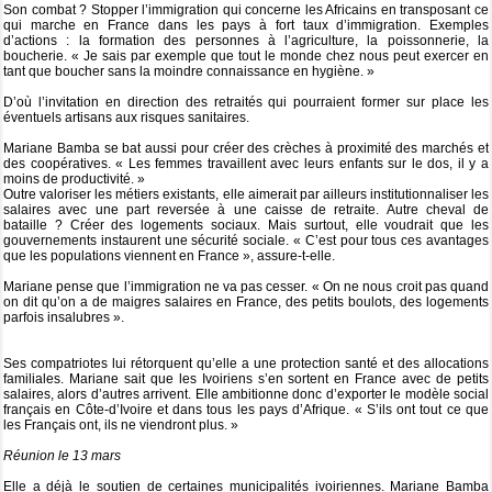
Son combat ? Stopper l’immigration qui concerne les Africains en transposant ce
qui marche en France dans les pays à fort taux d’immigration. Exemples
d’actions : la formation des personnes à l’agriculture, la poissonnerie, la
boucherie. « Je sais par exemple que tout le monde chez nous peut exercer en
tant que boucher sans la moindre connaissance en hygiène. »
D’où l’invitation en direction des retraités qui pourraient former sur place les
éventuels artisans aux risques sanitaires.
Mariane Bamba se bat aussi pour créer des crèches à proximité des marchés et
des coopératives. « Les femmes travaillent avec leurs enfants sur le dos, il y a
moins de productivité. »
Outre valoriser les métiers existants, elle aimerait par ailleurs institutionnaliser les
salaires avec une part reversée à une caisse de retraite. Autre cheval de
bataille ? Créer des logements sociaux. Mais surtout, elle voudrait que les
gouvernements instaurent une sécurité sociale. « C’est pour tous ces avantages
que les populations viennent en France », assure-t-elle.
Mariane pense que l’immigration ne va pas cesser. « On ne nous croit pas quand
on dit qu’on a de maigres salaires en France, des petits boulots, des logements
parfois insalubres ».
Ses compatriotes lui rétorquent qu’elle a une protection santé et des allocations
familiales. Mariane sait que les Ivoiriens s’en sortent en France avec de petits
salaires, alors d’autres arrivent. Elle ambitionne donc d’exporter le modèle social
français en Côte-d’Ivoire et dans tous les pays d’Afrique. « S’ils ont tout ce que
les Français ont, ils ne viendront plus. »
Réunion le 13 mars
Elle a déjà le soutien de certaines municipalités ivoiriennes. Mariane Bamba