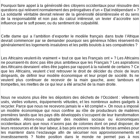
Pourquoi faire appel à la générosité des citoyens occidentaux pour résoudre des
questions qui relèvent normalement des prérogatives d’un « Etat indépendant » ?
La solidarité véritable devrait relever de la générosité désintéressée et du sens
de la responsabilité et non pas du calcul intéressé, un levier d’accroitre son
influence par le soft power, ou du sentiment de culpabilité.
Cette dame qui a l’ambition d’exporter le modèle français dans toute l’Afrique
devrait commencer par se demander pourquoi ses généreux hôtes réservent-ils
généralement les logements insalubres et les petits boulots à ses compatriotes ?
Les Africains veulent-ils vraiment « tout ce que les Français ont » ? Les Africains
ne pourraient-ils donc pas être plus ambitieux que les Français ? Les aspirations
des Africains devraient -elles être jugées par rapport à la naïveté de certains ? Ce
que les Africains, veulent c’est retrouver le droit de décider du choix de leurs
dirigeants, de définir leur modèle économique et leur projet de société. Ils ne
veulent plus continuer de recevoir de la main gauche, avec tambours et
trompettes, les miettes de ce qui leur a été arraché de la main droite.
Nous ne voulons plus être les dépotoirs des déchets de l’Occident : vêtements
usés, vielles voitures, équipements vétustes, et les nombreux autres gadgets à
recycler. Parce que nous ne recevons jamais le « kit complet ». On nous a imposé
un modèle économique qui nous confine au rôle de producteurs de matières
premières tandis que les pays dits développés s’occupent de leur transformation
industrielle. Allons-nous adopter des modèles sociaux ou économiques
occidentaux alors que nous n’avons pas de colonies dont on peut disposer, de
leurs ressources et de leur labeur, à bas prix encore moins de forces armées pour
les maintenir dans l’esclavage afin de sécuriser nos approvisionnements et
investissements ? Notre position dans le monde ne permet pas à nos