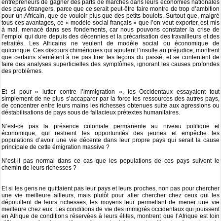
entrepreneurs de gagner des parts de marchés dans leurs économies nationales
des pays étrangers, parce que ce serait peut-être faire montre de trop d’ambition
pour un Africain, que de vouloir plus que des petits boulots. Surtout que, malgré
tous ces avantages, ce « modèle social français » que l’on veut exporter, est mis
à mal, menacé dans ses fondements, car nous pouvons constater la crise de
l’emploi qui dure depuis des décennies et la précarisation des travailleurs et des
retraités. Les Africains ne veulent de modèle social ou économique de
quiconque. Ces discours chimériques qui ajoutent l’insulte au préjudice, montrent
que certains s’entêtent à ne pas tirer les leçons du passé, et se contentent de
faire des analyses superficielles des symptômes, ignorant les causes profondes
des problèmes.
Et si pour « lutter contre l’immigration », les Occidentaux essayaient tout
simplement de ne plus s’accaparer par la force les ressources des autres pays,
de concentrer entre leurs mains les richesses obtenues suite aux agressions ou
déstabilisations de pays sous de fallacieux prétextes humanitaires.
N’est-ce pas la présence coloniale permanente au niveau politique et
économique, qui restreint les opportunités des jeunes et empêche les
populations d’avoir une vie décente dans leur propre pays qui serait la cause
principale de cette émigration massive ?
N’est-il pas normal dans ce cas que les populations de ces pays suivent le
chemin de leurs richesses ?
Et si les gens ne quittaient pas leur pays et leurs proches, non pas pour chercher
une vie meilleure ailleurs, mais plutôt pour aller chercher chez ceux qui les
dépouillent de leurs richesses, les moyens leur permettant de mener une vie
meilleure chez eux. Les conditions de vie des immigrés occidentaux qui jouissent
en Afrique de conditions réservées à leurs élites, montrent que l’Afrique est loin