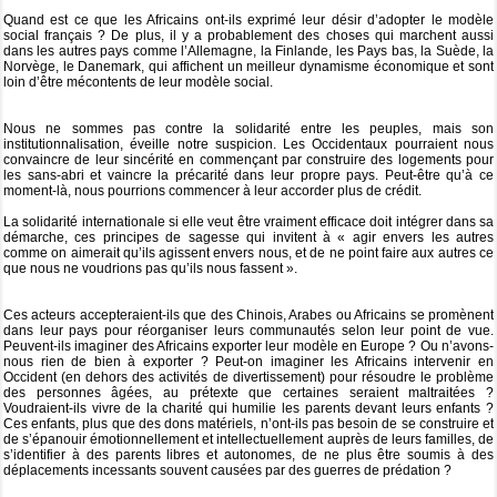
Quand est ce que les Africains ont-ils exprimé leur désir d’adopter le modèle
social français ? De plus, il y a probablement des choses qui marchent aussi
dans les autres pays comme l’Allemagne, la Finlande, les Pays bas, la Suède, la
Norvège, le Danemark, qui affichent un meilleur dynamisme économique et sont
loin d’être mécontents de leur modèle social.
Nous ne sommes pas contre la solidarité entre les peuples, mais son
institutionnalisation, éveille notre suspicion. Les Occidentaux pourraient nous
convaincre de leur sincérité en commençant par construire des logements pour
les sans-abri et vaincre la précarité dans leur propre pays. Peut-être qu’à ce
moment-là, nous pourrions commencer à leur accorder plus de crédit.
La solidarité internationale si elle veut être vraiment efficace doit intégrer dans sa
démarche, ces principes de sagesse qui invitent à « agir envers les autres
comme on aimerait qu’ils agissent envers nous, et de ne point faire aux autres ce
que nous ne voudrions pas qu’ils nous fassent ».
Ces acteurs accepteraient-ils que des Chinois, Arabes ou Africains se promènent
dans leur pays pour réorganiser leurs communautés selon leur point de vue.
Peuvent-ils imaginer des Africains exporter leur modèle en Europe ? Ou n’avons-
nous rien de bien à exporter ? Peut-on imaginer les Africains intervenir en
Occident (en dehors des activités de divertissement) pour résoudre le problème
des personnes âgées, au prétexte que certaines seraient maltraitées ?
Voudraient-ils vivre de la charité qui humilie les parents devant leurs enfants ?
Ces enfants, plus que des dons matériels, n’ont-ils pas besoin de se construire et
de s’épanouir émotionnellement et intellectuellement auprès de leurs familles, de
s’identifier à des parents libres et autonomes, de ne plus être soumis à des
déplacements incessants souvent causées par des guerres de prédation ?